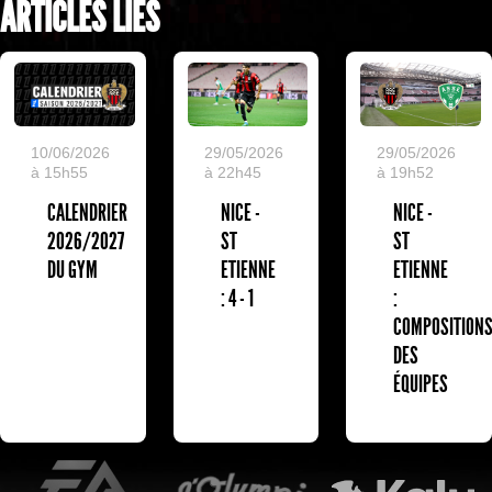
ARTICLES LIÉS
10/06/2026
29/05/2026
29/05/2026
à 15h55
à 22h45
à 19h52
CALENDRIER
NICE -
NICE -
2026/2027
ST
ST
DU GYM
ETIENNE
ETIENNE
: 4 - 1
:
COMPOSITION
DES
ÉQUIPES
EA Sports
L'Olympic Restaurant
K