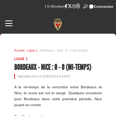
Connexion
1 N 2
Boutique
Accueil
›
Ligue 1
› Bordeaux - Nice : 0 - 0 (mi-temps)
LIGUE 1
BORDEAUX - NICE : 0 - 0 (MI-TEMPS)
Ogcnissa.com, le 22/03/2014 à 20h47
A la mi-temps de la rencontre entre Bordeaux et
Nice, le score est nul et vierge. Quelques occasions
pour Bordeaux dans cette première période, Nice
jouant en contre.