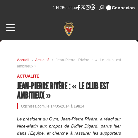
Connexion
1 N 2
Boutique
Accueil
›
Actualité
› Jean-Pierre Rivère : « Le club est
ambitieux »
ACTUALITÉ
JEAN-PIERRE RIVÈRE : « LE CLUB EST
AMBITIEUX »
Ogcnissa.com, le 14/05/2014 à 19h24
Le président du Gym, Jean-Pierre Rivère, a réagi sur
Nice-Matin aux propos de Didier Digard, parus hier
dans l'Equipe, et cherche à rassurer les supporters