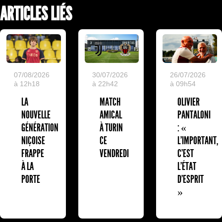
ARTICLES LIÉS
07/08/2026
30/07/2026
26/07/2026
à 12h18
à 22h42
à 09h54
LA
MATCH
OLIVIER
NOUVELLE
AMICAL
PANTALONI
GÉNÉRATION
À TURIN
: «
NIÇOISE
CE
L'IMPORTANT,
FRAPPE
VENDREDI
C'EST
À LA
L'ÉTAT
PORTE
D'ESPRIT
»