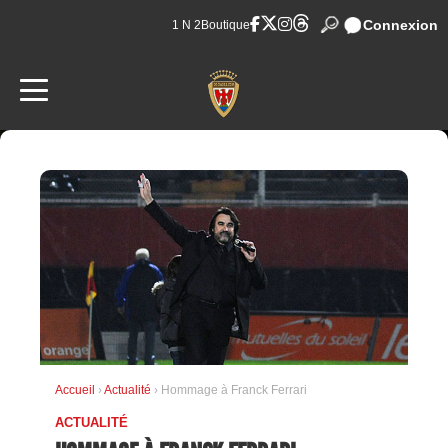
Connexion
1 N 2
Boutique
Accueil
›
Actualité
› Hommage à Franck Ferrari
ACTUALITÉ