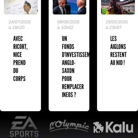
24/07/2026
08/06/2026
29/05/2026
à 18h20
à 10h02
à 23h07
AVEC
UN
LES
RICORT,
FONDS
AIGLONS
NICE
D'INVESTISSEMENT
RESTENT
PREND
ANGLO-
AU NID !
DU
SAXON
CORPS
POUR
REMPLACER
INEOS ?
EA Sports
L'Olympic Restaurant
K