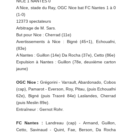
NICE 1 NANTES 0
A Nice, stade du Ray, OGC Nice bat FC Nantes 1 à 0
(1-0)
12373 spectateurs
Arbitrage de M. Sars.
But pour Nice : Cherrad (11e)
Avertissements à Nice : Bigné (45+1), Echouafni,
(83e)
A Nantes : Guillon (14e) Da Rocha (37e), Cetto (86e)
Expulsion à Nantes : Guillon (78e, deuxième carton
jaune)
OGC Nice :
Grégorini - Varrault, Abardonado, Cobos
(cap), Pamarot - Everson, Roy, Pitau, (puis Echouafni
62e), Bigné (puis Traoré 84e) Laslandes, Cherrad
(puis Meslin 89e).
Entraîneur : Gernot Rohr.
FC Nantes :
Landreau (cap) - Armand, Guillon,
Cetto, Savinaud - Quint, Fae, Berson, Da Rocha