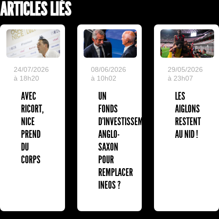
ARTICLES LIÉS
24/07/2026
08/06/2026
29/05/2026
à 18h20
à 10h02
à 23h07
AVEC
UN
LES
RICORT,
FONDS
AIGLONS
NICE
D'INVESTISSEMENT
RESTENT
PREND
ANGLO-
AU NID !
DU
SAXON
CORPS
POUR
REMPLACER
INEOS ?