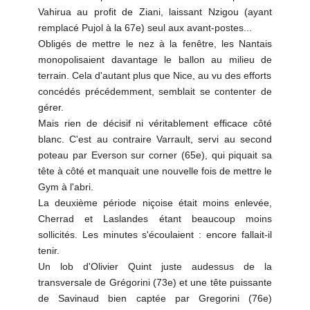
Vahirua au profit de Ziani, laissant Nzigou (ayant
remplacé Pujol à la 67e) seul aux avant-postes...
Obligés de mettre le nez à la fenêtre, les Nantais
monopolisaient davantage le ballon au milieu de
terrain. Cela d'autant plus que Nice, au vu des efforts
concédés précédemment, semblait se contenter de
gérer.
Mais rien de décisif ni véritablement efficace côté
blanc. C'est au contraire Varrault, servi au second
poteau par Everson sur corner (65e), qui piquait sa
tête à côté et manquait une nouvelle fois de mettre le
Gym à l'abri.
La deuxième période niçoise était moins enlevée,
Cherrad et Laslandes étant beaucoup moins
sollicités. Les minutes s'écoulaient : encore fallait-il
tenir.
Un lob d'Olivier Quint juste audessus de la
transversale de Grégorini (73e) et une tête puissante
de Savinaud bien captée par Gregorini (76e)