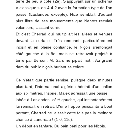
terre de peu à côté (2e). S'appuyant sur un schéma
« classique » en 4-4-2 avec la formation type de l'an
passé (Laslandes excepté), Nice semblait d'autant
plus libre de ses mouvements que Nantes reculait
volontiers, laissant venir.
Et c'est Cherrad qui multipliait les allées et venues
devant la surface. Très remuant, particulièrement
incisif et en pleine confiance, le Niçois s'enfonçait
côté gauche à la 9e, mais se retrouvait projeté à
terre par Berson. M. Sars ne pipait mot... Au grand
dam du public niçois hurlant sa colère.
Ce n'était que partie remise, puisque deux minutes
plus tard, l'international algérien héritait d'un ballon
aux six mètres. Inspiré, Malek adressait une passe
lobée à Laslandes, côté gauche, qui instantanément
lui remisait en retrait. D'une frappe puissante à bout
portant, Cherrad ne laissait cette fois pas la moindre
chance à Landreau ! (1-0, 11e).
Un début en fanfare. Du pain béni pour les Niçois.