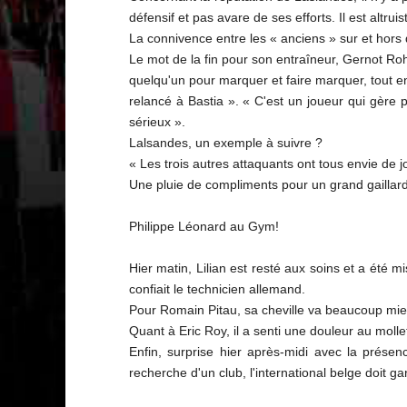
défensif et pas avare de ses efforts. Il est altrui
La connivence entre les « anciens » sur et hors d
Le mot de la fin pour son entraîneur, Gernot Rohr,
quelqu'un pour marquer et faire marquer, tout en
relancé à Bastia ». « C'est un joueur qui gère 
sérieux ».
Lalsandes, un exemple à suivre ?
« Les trois autres attaquants ont tous envie de jou
Une pluie de compliments pour un grand gaillard 
Philippe Léonard au Gym!
Hier matin, Lilian est resté aux soins et a été 
confiait le technicien allemand.
Pour Romain Pitau, sa cheville va beaucoup mieux
Quant à Eric Roy, il a senti une douleur au molle
Enfin, surprise hier après-midi avec la présen
recherche d'un club, l'international belge doit ga