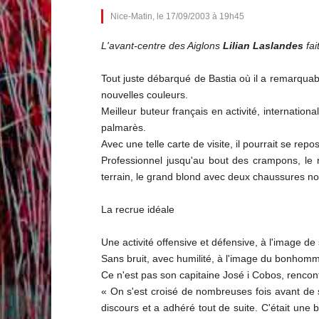
Nice-Matin, le 17/09/2003 à 19h45
L'avant-centre des Aiglons
Lilian Laslandes
fai
Tout juste débarqué de Bastia où il a remarquab
nouvelles couleurs.
Meilleur buteur français en activité, internati
palmarès.
Avec une telle carte de visite, il pourrait se rep
Professionnel jusqu'au bout des crampons, le 
terrain, le grand blond avec deux chaussures noi
La recrue idéale
Une activité offensive et défensive, à l'image de
Sans bruit, avec humilité, à l'image du bonhom
Ce n'est pas son capitaine José i Cobos, rencontr
« On s'est croisé de nombreuses fois avant de s
discours et a adhéré tout de suite. C'était une bo