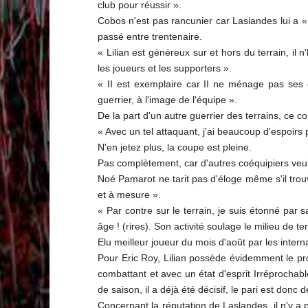
club pour réussir ».
Cobos n'est pas rancunier car Lasiandes lui a «
passé entre trentenaire.
« Lilian est généreux sur et hors du terrain, il
les joueurs et les supporters ».
« II est exemplaire car II ne ménage pas ses e
guerrier, à l'image de l'équipe ».
De la part d'un autre guerrier des terrains, ce c
« Avec un tel attaquant, j'ai beaucoup d'espoirs 
N'en jetez plus, la coupe est pleine.
Pas complètement, car d'autres coéquipiers veule
Noé Pamarot ne tarit pas d'éloge même s'il trou
et à mesure ».
« Par contre sur le terrain, je suis étonné par 
âge ! (rires). Son activité soulage le milieu de te
Elu meilleur joueur du mois d'août par les intern
Pour Eric Roy, Lilian possède évidemment le profil
combattant et avec un état d'esprit Irréprochable
de saison, il a déjà été décisif, le pari est donc 
Concernant la réputation de Laslandes, il n'y a