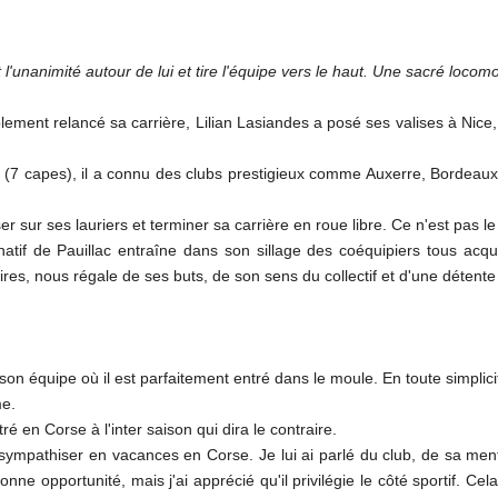
t l'unanimité autour de lui et tire l'équipe vers le haut. Une sacré loc
lement relancé sa carrière, Lilian Lasiandes a posé ses valises à Nice,
onal (7 capes), il a connu des clubs prestigieux comme Auxerre, Bordeau
oser sur ses lauriers et terminer sa carrière en roue libre. Ce n'est pas 
natif de Pauillac entraîne dans son sillage des coéquipiers tous acq
res, nous régale de ses buts, de son sens du collectif et d'une détente
 son équipe où il est parfaitement entré dans le moule. En toute simplici
me.
é en Corse à l'inter saison qui dira le contraire.
ympathiser en vacances en Corse. Je lui ai parlé du club, de sa mental
nne opportunité, mais j'ai apprécié qu'il privilégie le côté sportif. Cel