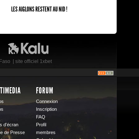
LES AIGLONS RESTENT AU NID !
Kalu Nissa
 Faso
|
site officiel 1xbet
TIMEDIA
FORUM
os
Connexion
os
Inscription
FAQ
s d'écran
Profil
e de Presse
membres