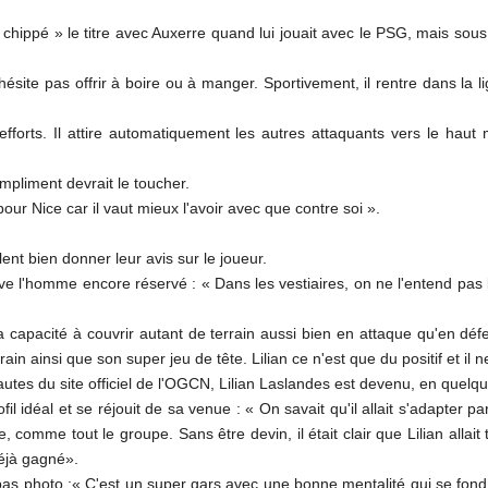
 chippé » le titre avec Auxerre quand lui jouait avec le PSG, mais sous
 n'hésite pas offrir à boire ou à manger. Sportivement, il rentre dans l
fforts. Il attire automatiquement les autres attaquants vers le haut 
ompliment devrait le toucher.
pour Nice car il vaut mieux l'avoir avec que contre soi ».
nt bien donner leur avis sur le joueur.
ve l'homme encore réservé : « Dans les vestiaires, on ne l'entend pa
sa capacité à couvrir autant de terrain aussi bien en attaque qu'en dé
rrain ainsi que son super jeu de tête. Lilian ce n'est que du positif et i
autes du site officiel de l'OGCN, Lilian Laslandes est devenu, en quelq
 idéal et se réjouit de sa venue : « On savait qu'il allait s'adapter par
, comme tout le groupe. Sans être devin, il était clair que Lilian alla
déjà gagné».
 pas photo :« C'est un super gars avec une bonne mentalité qui se fond