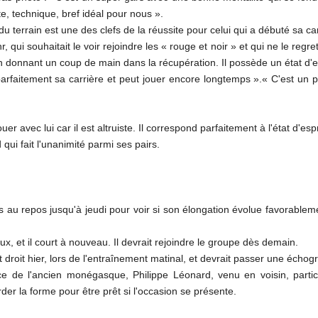
ste, technique, bref idéal pour nous ».
u terrain est une des clefs de la réussite pour celui qui a débuté sa c
 qui souhaitait le voir rejoindre les « rouge et noir » et qui ne le regret
 donnant un coup de main dans la récupération. Il possède un état d'es
parfaitement sa carrière et peut jouer encore longtemps ».« C'est un 
er avec lui car il est altruiste. Il correspond parfaitement à l'état d'esp
qui fait l'unanimité parmi ses pairs.
mis au repos jusqu'à jeudi pour voir si son élongation évolue favorable
, et il court à nouveau. Il devrait rejoindre le groupe dès demain.
t droit hier, lors de l'entraînement matinal, et devrait passer une échog
ce de l'ancien monégasque, Philippe Léonard, venu en voisin, partic
rder la forme pour être prêt si l'occasion se présente.