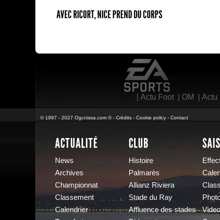
AVEC RICORT, NICE PREND DU CORPS
EA Sports
|
Actu Foot
|
OM
|
Actu
© 1997 - 2027 Ogcnissa.com © -
Crédits
-
Cookie policy
-
Contact
ACTUALITÉ
CLUB
SAI
News
Histoire
Effect
Archives
Palmarès
Calen
Championnat
Allianz Riviera
Clas
Classement
Stade du Ray
Phot
Calendrier
Affluence des stades
Vide