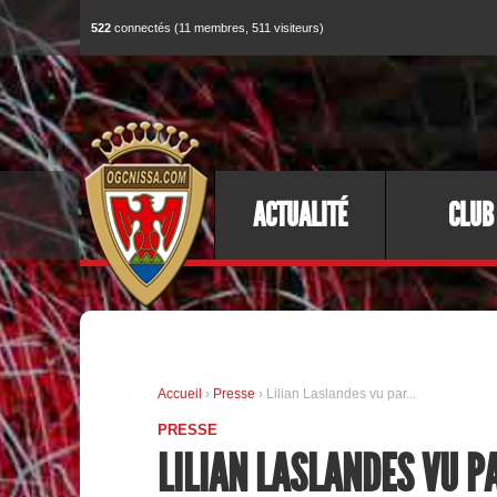
522
connectés (11 membres, 511 visiteurs)
ACTUALITÉ
CLUB
Accueil
›
Presse
› Lilian Laslandes vu par...
PRESSE
LILIAN LASLANDES VU PA