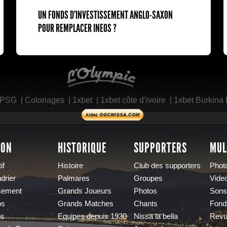
UN FONDS D'INVESTISSEMENT ANGLO-SAXON
POUR REMPLACER INEOS ?
L'Olympic Restaurant
 PSG
|
Coloriages
|
1xbet
|
1xbet côte d’ivoire
|
1xbet Burkina
SON
HISTORIQUE
SUPPORTERS
MUL
if
Histoire
Club des supporters
Phot
drier
Palmares
Groupes
Vide
sement
Grands Joueurs
Photos
Sons
os
Grands Matches
Chants
Fond
os
Equipes depuis 1930
Nissa la bella
Revu