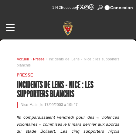
Connexion
1 N 2
Boutique
Accueil
›
Presse
› Incidents de Lens - Nice : les supporters
blanchis
PRESSE
INCIDENTS DE LENS - NICE : LES
SUPPORTERS BLANCHIS
Nice-Matin, le 17/09/2003 à 19h47
Ils comparaissaient vendredi pour des « violences
volontaires » commises le 8 mars dernier aux abords
du stade Bollaert. Les cinq supporters niçois