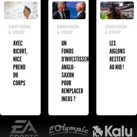
24/07/2026
08/06/2026
29/05/2026
à 18h20
à 10h02
à 23h07
AVEC
UN
LES
RICORT,
FONDS
AIGLONS
NICE
D'INVESTISSEMENT
RESTENT
PREND
ANGLO-
AU NID !
DU
SAXON
CORPS
POUR
REMPLACER
INEOS ?
EA Sports
L'Olympic Restaurant
K