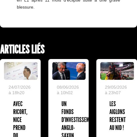
en L1 après 11 mois d'éclipse suite à une grave
blessure.
ARTICLES LIÉS
24/07/2026
08/06/2026
29/05/2026
à 18h20
à 10h02
à 23h07
AVEC
UN
LES
RICORT,
FONDS
AIGLONS
NICE
D'INVESTISSEMENT
RESTENT
PREND
ANGLO-
AU NID !
DU
SAXON