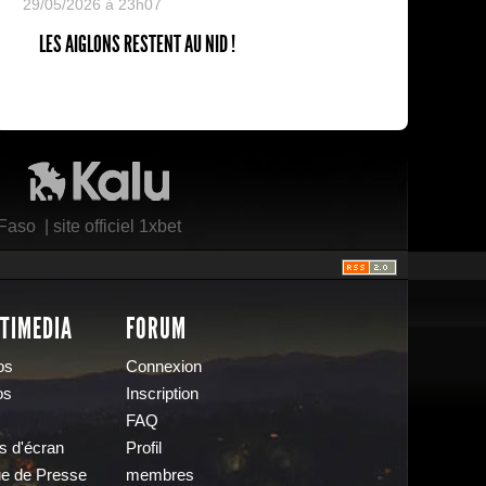
29/05/2026 à 23h07
LES AIGLONS RESTENT AU NID !
Kalu Nissa
 Faso
|
site officiel 1xbet
TIMEDIA
FORUM
os
Connexion
os
Inscription
FAQ
s d'écran
Profil
e de Presse
membres