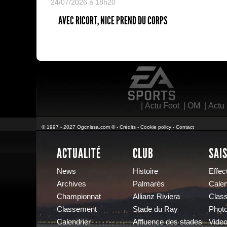
24/07/2026 à 18h20
AVEC RICORT, NICE PREND DU CORPS
EA Sports
|
Actu Foot
|
OM
|
Actu
© 1997 - 2027 Ogcnissa.com © -
Crédits
-
Cookie policy
-
Contact
ACTUALITÉ
CLUB
SAI
News
Histoire
Effect
Archives
Palmarès
Calen
Championnat
Allianz Riviera
Clas
Classement
Stade du Ray
Phot
Calendrier
Affluence des stades
Vide