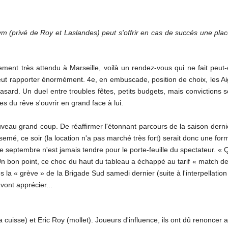
m (privé de Roy et Laslandes) peut s'offrir en cas de succés une plac
ment très attendu à Marseille, voilà un rendez-vous qui ne fait peut-
peut rapporter énormément. 4e, en embuscade, position de choix, les Aig
hasard. Un duel entre troubles fêtes, petits budgets, mais convictions 
es du rêve s'ouvrir en grand face à lui.
veau grand coup. De réaffirmer l'étonnant parcours de la saison derniè
rsemé, ce soir (la location n'a pas marché très fort) serait donc une form
de septembre n'est jamais tendre pour le porte-feuille du spectateur. 
Un bon point, ce choc du haut du tableau a échappé au tarif « match de
s la « grève » de la Brigade Sud samedi dernier (suite à l'interpellatio
vont apprécier...
la cuisse) et Eric Roy (mollet). Joueurs d'influence, ils ont dû renonce