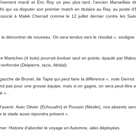
traînement mardi et Eric Roy un peu plus tard, l'ancien Marseillais
i qui va disputer son premier match en titulaire au Ray, au poste d'
ssocié à Malek Cherrad comme le 12 juillet dernier contre les Suéd
e le démontrer de nouveau. On sera tendus vers le résultat », soulign
gare Mantchev (4 buts) pourrait évoluer seul en pointe, épaulé par Mak
nforcée (Delpierre, taciu, Abidal).
uche de Brunel, de Tapia qui peut faire la différence », note Gernot Roh
nd pas pour une grosse équipe, mais si on gagne, on sera peut-être e
é ».
l'avenir. Avec Olivier (Echouafni) et Poussin (Meslin), nos absents ser
e le stade aussi répondra présent ».
rmer. Histoire d'aborder le voyage en Automne, ailes déployées.