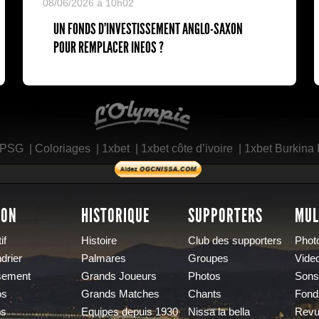
08/06/2026 à 10h02
UN FONDS D'INVESTISSEMENT ANGLO-SAXON
POUR REMPLACER INEOS ?
L'Olympic Restaurant
 PSG
|
Coloriages
|
1xbet
|
1xbet côte d’ivoire
|
1xbet Burkina
SON
HISTORIQUE
SUPPORTERS
MUL
if
Histoire
Club des supporters
Phot
drier
Palmares
Groupes
Vide
sement
Grands Joueurs
Photos
Sons
os
Grands Matches
Chants
Fond
os
Equipes depuis 1930
Nissa la bella
Revu