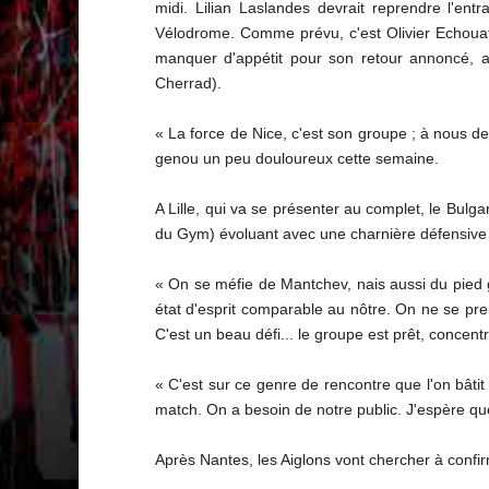
midi. Lilian Laslandes devrait reprendre l'en
Vélodrome. Comme prévu, c'est Olivier Echouafn
manquer d'appétit pour son retour annoncé, a
Cherrad).
« La force de Nice, c'est son groupe ; à nous d
genou un peu douloureux cette semaine.
A Lille, qui va se présenter au complet, le Bul
du Gym) évoluant avec une charnière défensive re
« On se méfie de Mantchev, nais aussi du pied ga
état d'esprit comparable au nôtre. On ne se pre
C'est un beau défi... le groupe est prêt, concentr
« C'est sur ce genre de rencontre que l'on bâtit 
match. On a besoin de notre public. J'espère qu
Après Nantes, les Aiglons vont chercher à confi