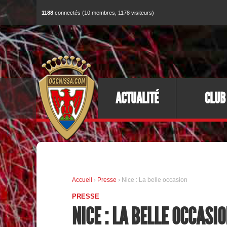
1188
connectés (10 membres, 1178 visiteurs)
ACTUALITÉ
CLUB
Accueil
›
Presse
› Nice : La belle occasion
PRESSE
NICE : LA BELLE OCCASI