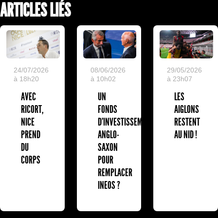
ARTICLES LIÉS
24/07/2026
08/06/2026
29/05/2026
à 18h20
à 10h02
à 23h07
AVEC
UN
LES
RICORT,
FONDS
AIGLONS
NICE
D'INVESTISSEMENT
RESTENT
PREND
ANGLO-
AU NID !
DU
SAXON
CORPS
POUR
REMPLACER
INEOS ?