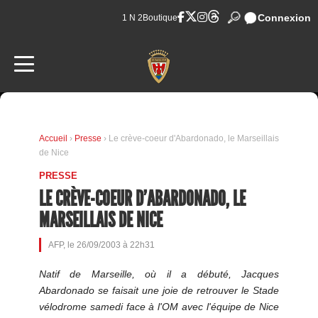
Connexion
1 N 2
Boutique
Accueil
›
Presse
› Le crève-coeur d'Abardonado, le Marseillais
de Nice
PRESSE
LE CRÈVE-COEUR D'ABARDONADO, LE
MARSEILLAIS DE NICE
AFP, le 26/09/2003 à 22h31
Natif de Marseille, où il a débuté, Jacques
Abardonado se faisait une joie de retrouver le Stade
vélodrome samedi face à l'OM avec l'équipe de Nice