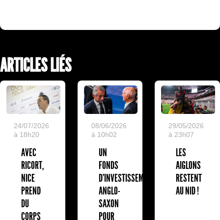
ARTICLES LIÉS
24/07/2026
08/06/2026
29/05/2026
à 18h20
à 10h02
à 23h07
AVEC
UN
LES
RICORT,
FONDS
AIGLONS
NICE
D'INVESTISSEMENT
RESTENT
PREND
ANGLO-
AU NID !
DU
SAXON
CORPS
POUR