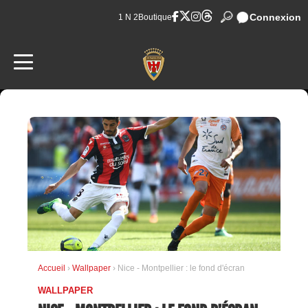
Connexion
1 N 2
Boutique
Accueil
›
Wallpaper
› Nice - Montpellier : le fond d'écran
WALLPAPER