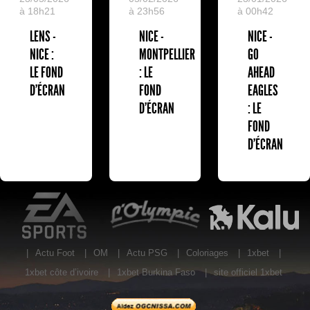
à 18h21
à 23h56
à 00h42
LENS -
NICE -
NICE -
NICE :
MONTPELLIER
GO
LE FOND
: LE
AHEAD
D'ÉCRAN
FOND
EAGLES
D'ÉCRAN
: LE
FOND
D'ÉCRAN
EA Sports
L'Olympic Restaurant
K
|
Actu Foot
|
OM
|
Actu PSG
|
Coloriages
|
1xbet
|
1xbet côte d’ivoire
|
1xbet Burkina Faso
|
site officiel 1xbet