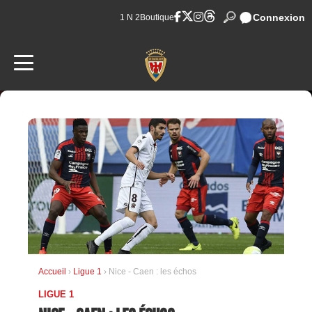
Connexion
1 N 2
Boutique
Accueil
›
Ligue 1
› Nice - Caen : les échos
LIGUE 1