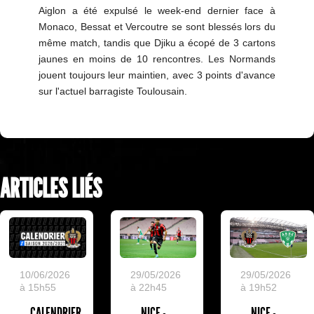
Aiglon a été expulsé le week-end dernier face à
Monaco, Bessat et Vercoutre se sont blessés lors du
même match, tandis que Djiku a écopé de 3 cartons
jaunes en moins de 10 rencontres. Les Normands
jouent toujours leur maintien, avec 3 points d'avance
sur l'actuel barragiste Toulousain.
ARTICLES LIÉS
10/06/2026
29/05/2026
29/05/2026
à 15h55
à 22h45
à 19h52
CALENDRIER
NICE -
NICE -