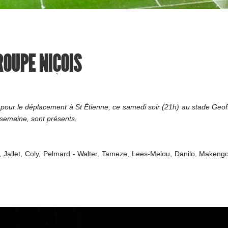
GROUPE NIÇOIS
 pour le déplacement à St Étienne, ce samedi soir (21h) au stade Geo
e semaine, sont présents.
li, Jallet, Coly, Pelmard - Walter, Tameze, Lees-Melou, Danilo, Maken