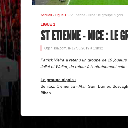
Accueil
›
Ligue 1
› St Etienne - Nice : le groupe niçois
LIGUE 1
ST ETIENNE - NICE : LE 
Ogcnissa.com, le 17/05/2019 à 13h32
Patrick Vieira a retenu un groupe de 19 joueurs
Jallet et Walter, de retour à l’entraînement cett
Le groupe niçois :
Benitez, Clémentia - Atal, Sarr, Burner, Boscag
Bihan.