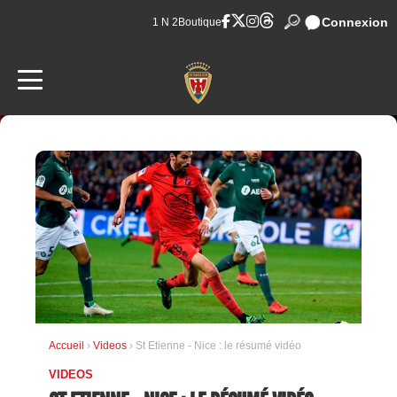
Connexion
1 N 2
Boutique
Accueil
›
Videos
› St Etienne - Nice : le résumé vidéo
VIDEOS