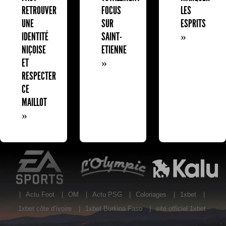
RETROUVER
FOCUS
LES
UNE
SUR
ESPRITS
IDENTITÉ
SAINT-
»
NIÇOISE
ETIENNE
ET
»
RESPECTER
CE
MAILLOT
»
EA Sports
L'Olympic Restaurant
K
|
Actu Foot
|
OM
|
Actu PSG
|
Coloriages
|
1xbet
|
1xbet côte d’ivoire
|
1xbet Burkina Faso
|
site officiel 1xbet