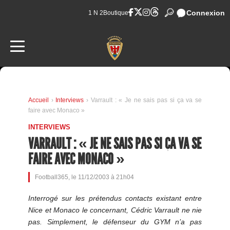
Connexion
1 N 2
Boutique
Accueil
›
Interviews
› Varrault : « Je ne sais pas si ça va se
faire avec Monaco »
INTERVIEWS
VARRAULT : « JE NE SAIS PAS SI ÇA VA SE
FAIRE AVEC MONACO »
Football365, le 11/12/2003 à 21h04
Interrogé sur les prétendus contacts existant entre
Nice et Monaco le concernant, Cédric Varrault ne nie
pas. Simplement, le défenseur du GYM n’a pas