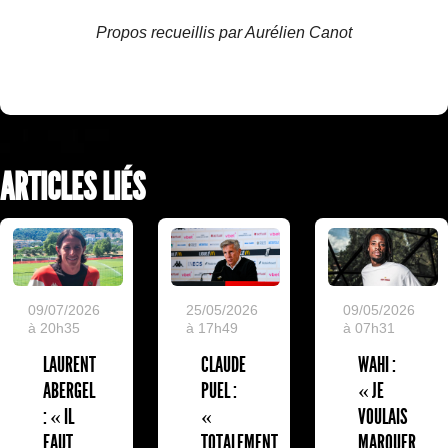
Propos recueillis par Aurélien Canot
ARTICLES LIÉS
09/07/2026
25/05/2026
09/05/2026
à 20h35
à 17h49
à 07h31
LAURENT
CLAUDE
WAHI :
ABERGEL
PUEL :
« JE
: « IL
«
VOULAIS
FAUT
TOTALEMENT
MARQUER