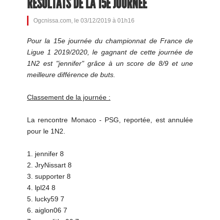
RÉSULTATS DE LA 15E JOURNÉE
Ogcnissa.com, le 03/12/2019 à 01h16
Pour la 15e journée du championnat de France de
Ligue 1 2019/2020, le gagnant de cette journée de
1N2 est "jennifer" grâce à un score de 8/9 et une
meilleure différence de buts.
Classement de la journée :
La rencontre Monaco - PSG, reportée, est annulée
pour le 1N2.
1. jennifer 8
2. JryNissart 8
3. supporter 8
4. lpl24 8
5. lucky59 7
6. aiglon06 7