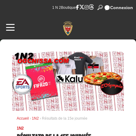
Connexion
1 N 2
Boutique
Accueil
›
1N2
› Résultats de la 15e journée
1N2