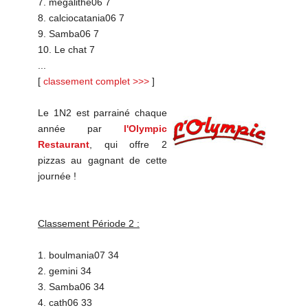
7. megalithe06 7
8. calciocatania06 7
9. Samba06 7
10. Le chat 7
...
[
classement complet >>>
]
Le 1N2 est parrainé chaque
année par
l'Olympic
Restaurant
, qui offre 2
pizzas au gagnant de cette
journée !
Classement Période 2 :
1. boulmania07 34
2. gemini 34
3. Samba06 34
4. cath06 33