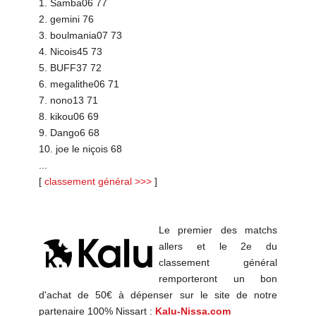
1. Samba06 77
2. gemini 76
3. boulmania07 73
4. Nicois45 73
5. BUFF37 72
6. megalithe06 71
7. nono13 71
8. kikou06 69
9. Dango6 68
10. joe le niçois 68
...
[
classement général >>>
]
Le premier des matchs
allers et le 2e du
classement général
remporteront un bon
d'achat de 50€ à dépenser sur le site de notre
partenaire 100% Nissart :
Kalu-Nissa.com