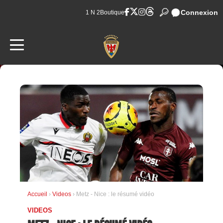
Connexion
1 N 2
Boutique
Accueil
›
Videos
› Metz - Nice : le résumé vidéo
VIDEOS