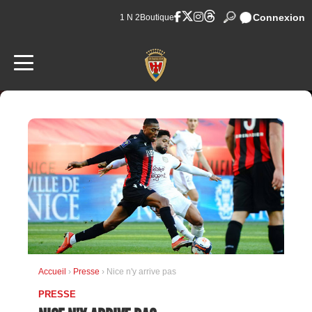
Connexion
1 N 2
Boutique
Accueil
›
Presse
› Nice n'y arrive pas
PRESSE