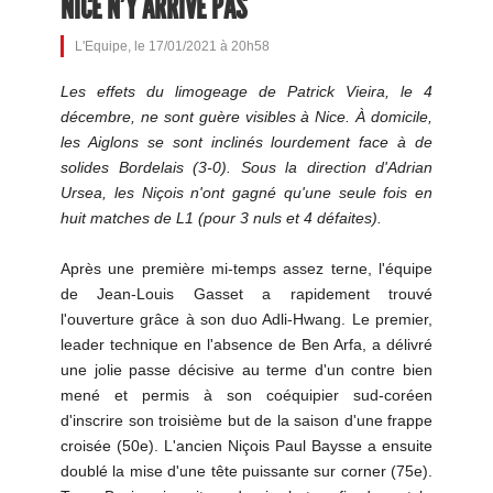
NICE N'Y ARRIVE PAS
L'Equipe, le 17/01/2021 à 20h58
Les effets du limogeage de Patrick Vieira, le 4
décembre, ne sont guère visibles à Nice. À domicile,
les Aiglons se sont inclinés lourdement face à de
solides Bordelais (3-0). Sous la direction d'Adrian
Ursea, les Niçois n'ont gagné qu'une seule fois en
huit matches de L1 (pour 3 nuls et 4 défaites).
Après une première mi-temps assez terne, l'équipe
de Jean-Louis Gasset a rapidement trouvé
l'ouverture grâce à son duo Adli-Hwang. Le premier,
leader technique en l'absence de Ben Arfa, a délivré
une jolie passe décisive au terme d'un contre bien
mené et permis à son coéquipier sud-coréen
d'inscrire son troisième but de la saison d'une frappe
croisée (50e). L'ancien Niçois Paul Baysse a ensuite
doublé la mise d'une tête puissante sur corner (75e).