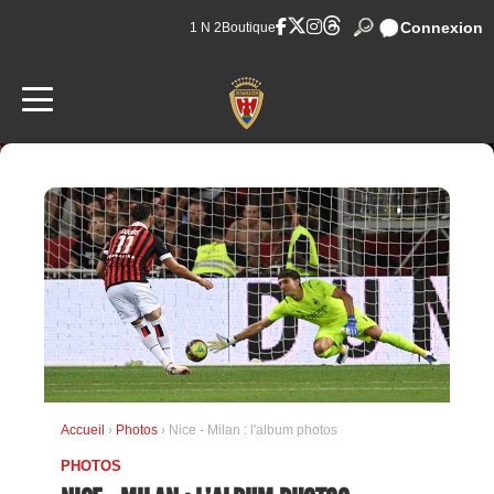
Connexion
1 N 2
Boutique
Accueil
›
Photos
› Nice - Milan : l'album photos
PHOTOS