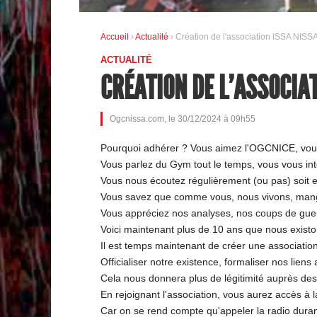
Accueil
›
Actualité
› Création de l'association ISSA NI
ACTUALITÉ
CRÉATION DE L'ASSOCIA
Ogcnissa.com, le 30/12/2024 à 09h55
Pourquoi adhérer ? Vous aimez l'OGCNICE, vous 
Vous parlez du Gym tout le temps, vous vous intér
Vous nous écoutez régulièrement (ou pas) soit en
Vous savez que comme vous, nous vivons, ma
Vous appréciez nos analyses, nos coups de gueul
Voici maintenant plus de 10 ans que nous existo
Il est temps maintenant de créer une associatio
Officialiser notre existence, formaliser nos lien
Cela nous donnera plus de légitimité auprès de
En rejoignant l'association, vous aurez accès à
Car on se rend compte qu'appeler la radio durant