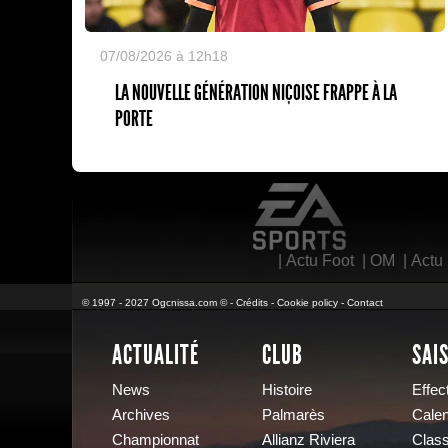
07/08/2026 à 12h18
LA NOUVELLE GÉNÉRATION NIÇOISE FRAPPE À LA
PORTE
EA Sports
|
Actu Foot
|
OM
|
Actu
© 1997 - 2027 Ogcnissa.com © -
Crédits
-
Cookie policy
-
Contact
ACTUALITÉ
CLUB
SAI
News
Histoire
Effect
Archives
Palmarès
Calen
Championnat
Allianz Riviera
Clas