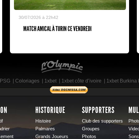
30/07/2026 à 22h42
MATCH AMICAL À TURIN CE VENDREDI
L'Olympic Restaurant
 PSG
|
Coloriages
|
1xbet
|
1xbet côte d’ivoire
|
1xbet Burkina
SON
HISTORIQUE
SUPPORTERS
MUL
if
Histoire
Club des supporters
Phot
drier
Palmares
Groupes
Vide
sement
Grands Joueurs
Photos
Sons