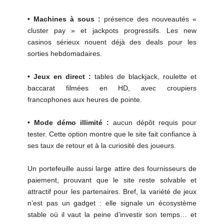
• Machines à sous :
présence des nouveautés «
cluster pay » et jackpots progressifs. Les new
casinos sérieux nouent déjà des deals pour les
sorties hebdomadaires.
• Jeux en direct :
tables de blackjack, roulette et
baccarat filmées en HD, avec croupiers
francophones aux heures de pointe.
• Mode démo illimité :
aucun dépôt requis pour
tester. Cette option montre que le site fait confiance à
ses taux de retour et à la curiosité des joueurs.
Un portefeuille aussi large attire des fournisseurs de
paiement, prouvant que le site reste solvable et
attractif pour les partenaires. Bref, la variété de jeux
n’est pas un gadget : elle signale un écosystème
stable où il vaut la peine d’investir son temps… et