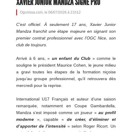
XAVIER JUNIOR MANDZA SIGNE PRO
Ogcnissa.com, le 06/07/2026 à 21h12
C'est officiel. À seulement 17 ans, Xavier Junior
Mandza franchit une étape majeure en signant son
premier contrat professionnel avec l’OGC Nice, son
club de toujours.
Arrivé à 6 ans, «
un enfant du Club
» comme le
souligne le président Maurice Cohen, le jeune milieu
a gravi toutes les étapes de la formation niçoise
jusqu’au groupe professionnel, qu’il retrouvera dès
mercredi pour la reprise.
International U17 Français et auteur d’une saison
remarquée, notamment en Coupe Gambardella,
Mandza s’est imposé comme un joueur «
au profil
moderne
», capable «
de créer, d’éliminer et
d’apporter de l’intensité
» selon Roger Ricort. Un