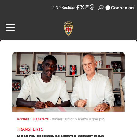
Connexion
1 N 2
Boutique
Accueil
›
Transferts
› Xavier Junior Mandza signe pro
TRANSFERTS