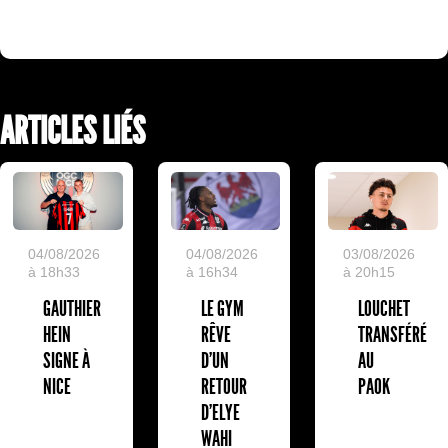
ARTICLES LIÉS
04/08/2026
04/08/2026
03/08/2026
à 18h33
à 16h34
à 20h15
GAUTHIER
LE GYM
LOUCHET
HEIN
RÊVE
TRANSFÉRÉ
SIGNE À
D’UN
AU
NICE
RETOUR
PAOK
D’ELYE
WAHI