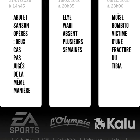
05/10/2025
21/07/2026
16/02/2026
à 23h00
à 14h45
à 20h35
MOÏSE
ABDI ET
ELYE
BOMBITO
SANSON
WAHI
VICTIME
OPÉRÉS
ABSENT
D'UNE
: DEUX
PLUSIEURS
FRACTURE
CAS
SEMAINES
DU
PAS
TIBIA
JUGÉS
DE LA
MÊME
MANIÈRE
EA Sports
L'Olympic Restaurant
K
|
Actu Foot
|
OM
|
Actu PSG
|
Coloriages
|
1xbet
|