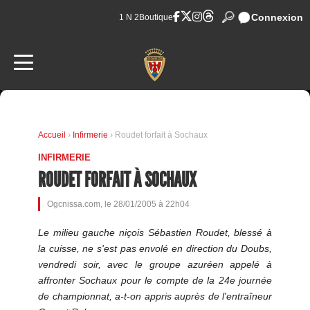
Connexion
1 N 2
Boutique
Accueil
›
Infirmerie
› Roudet forfait à Sochaux
INFIRMERIE
ROUDET FORFAIT À SOCHAUX
Ogcnissa.com, le 28/01/2005 à 22h04
Le milieu gauche niçois Sébastien Roudet, blessé à
la cuisse, ne s'est pas envolé en direction du Doubs,
vendredi soir, avec le groupe azuréen appelé à
affronter Sochaux pour le compte de la 24e journée
de championnat, a-t-on appris auprès de l'entraîneur