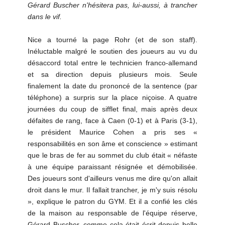
Gérard Buscher n'hésitera pas, lui-aussi, à trancher
dans le vif.
Nice a tourné la page Rohr (et de son staff).
Inéluctable malgré le soutien des joueurs au vu du
désaccord total entre le technicien franco-allemand
et sa direction depuis plusieurs mois. Seule
finalement la date du prononcé de la sentence (par
téléphone) a surpris sur la place niçoise. A quatre
journées du coup de sifflet final, mais après deux
défaites de rang, face à Caen (0-1) et à Paris (3-1),
le président Maurice Cohen a pris ses «
responsabilités en son âme et conscience » estimant
que le bras de fer au sommet du club était « néfaste
à une équipe paraissant résignée et démobilisée.
Des joueurs sont d'ailleurs venus me dire qu'on allait
droit dans le mur. Il fallait trancher, je m'y suis résolu
», explique le patron du GYM. Et il a confié les clés
de la maison au responsable de l'équipe réserve,
Gérard Buscher, comme cela était écrit depuis belle