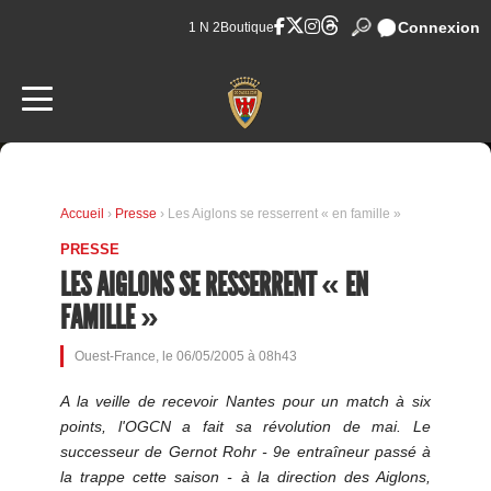
Connexion
1 N 2
Boutique
Accueil
›
Presse
› Les Aiglons se resserrent « en famille »
PRESSE
LES AIGLONS SE RESSERRENT « EN
FAMILLE »
Ouest-France, le 06/05/2005 à 08h43
A la veille de recevoir Nantes pour un match à six
points, l'OGCN a fait sa révolution de mai. Le
successeur de Gernot Rohr - 9e entraîneur passé à
la trappe cette saison - à la direction des Aiglons,