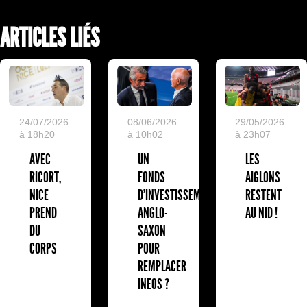
ARTICLES LIÉS
24/07/2026
08/06/2026
29/05/2026
à 18h20
à 10h02
à 23h07
AVEC
UN
LES
RICORT,
FONDS
AIGLONS
NICE
D'INVESTISSEMENT
RESTENT
PREND
ANGLO-
AU NID !
DU
SAXON
CORPS
POUR
REMPLACER
INEOS ?