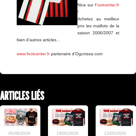
Nice sur
Footcenter.fr
!
Achetez au meilleur
prix les maillots de la
saison 2006/2007 et
bien d’autres articles…
www.footcenter.fr
partenaire d’Ogcnissa.com
ARTICLES LIÉS
19/05/2026
13/05/2026
05/08/2026