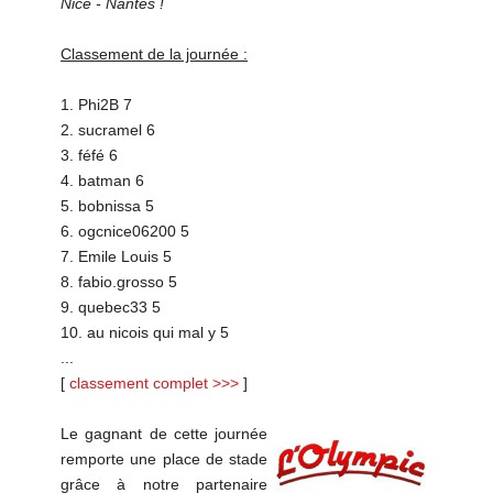
Nice - Nantes !
Classement de la journée :
1. Phi2B 7
2. sucramel 6
3. féfé 6
4. batman 6
5. bobnissa 5
6. ogcnice06200 5
7. Emile Louis 5
8. fabio.grosso 5
9. quebec33 5
10. au nicois qui mal y 5
...
[
classement complet >>>
]
Le gagnant de cette journée
remporte une place de stade
grâce à notre partenaire