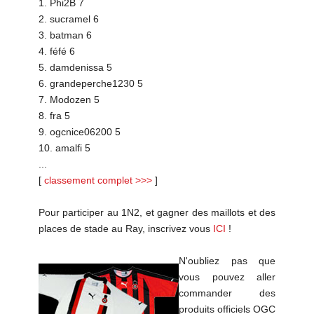
1. Phi2B 7
2. sucramel 6
3. batman 6
4. féfé 6
5. damdenissa 5
6. grandeperche1230 5
7. Modozen 5
8. fra 5
9. ogcnice06200 5
10. amalfi 5
...
[
classement complet >>>
]
Pour participer au 1N2, et gagner des maillots et des
places de stade au Ray, inscrivez vous
ICI
!
N'oubliez pas que
vous pouvez aller
commander des
produits officiels OGC