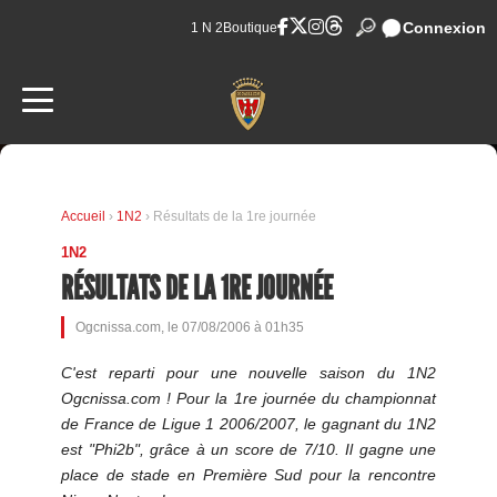
Connexion
1 N 2
Boutique
Accueil
›
1N2
› Résultats de la 1re journée
1N2
RÉSULTATS DE LA 1RE JOURNÉE
Ogcnissa.com, le 07/08/2006 à 01h35
C'est reparti pour une nouvelle saison du 1N2
Ogcnissa.com ! Pour la 1re journée du championnat
de France de Ligue 1 2006/2007, le gagnant du 1N2
est "Phi2b", grâce à un score de 7/10. Il gagne une
place de stade en Première Sud pour la rencontre