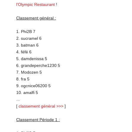
l'Olympic Restaurant
!
Classement général :
1. Phi2B 7
2. sucramel 6
3. batman 6
4. féfé 6
5. damdenissa 5
6. grandeperche1230 5
7. Modozen 5
8. fra 5
9. ogcnice06200 5
10. amalfi 5
...
[
classement général >>>
]
Classement Période 1 :