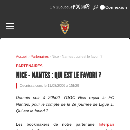
Connexion
1 N 2
Boutique
Accueil
›
Partenaires
› Nice - Nantes : qui est le favori ?
PARTENAIRES
NICE - NANTES : QUI EST LE FAVORI ?
Ogcnissa.com, le 11/08/2006 à 15h29
Demain soir à 20h00, l'OGC Nice reçoit le FC
Nantes, pour le compte de la 2e journée de Ligue 1.
Qui est le favori ?
Les bookmakers de notre partenaire
Interpari