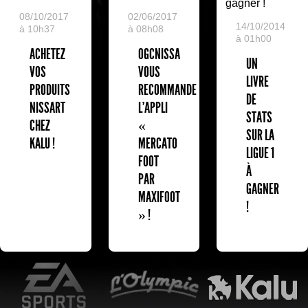
08/10/2017
02/06/2017
14/10/2014
à 10h37
à 08h08
à 01h00
ACHETEZ
OGCNISSA
UN
VOS
VOUS
LIVRE
PRODUITS
RECOMMANDE
DE
NISSART
L'APPLI
STATS
CHEZ
«
SUR LA
KALU !
MERCATO
LIGUE 1
FOOT
À
PAR
GAGNER
MAXIFOOT
!
» !
EA Sports
L'Olympic Restaurant
K