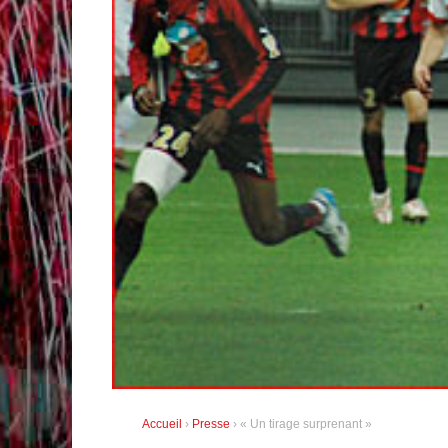
Accueil
›
Presse
› « Un tirage surprenant »