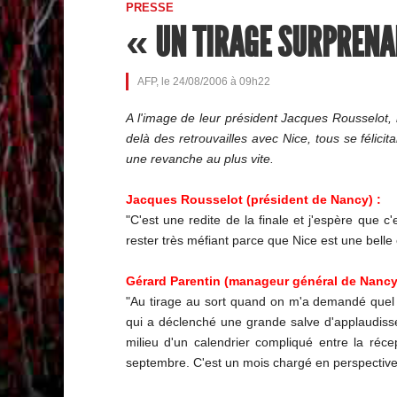
PRESSE
« UN TIRAGE SURPREN
AFP, le 24/08/2006 à 09h22
A l'image de leur président Jacques Rousselot, 
delà des retrouvailles avec Nice, tous se félici
une revanche au plus vite.
Jacques Rousselot (président de Nancy) :
"C'est une redite de la finale et j'espère que 
rester très méfiant parce que Nice est une bell
Gérard Parentin (manageur général de Nancy
"Au tirage au sort quand on m'a demandé quel a
qui a déclenché une grande salve d'applaudissem
milieu d'un calendrier compliqué entre la ré
septembre. C'est un mois chargé en perspective