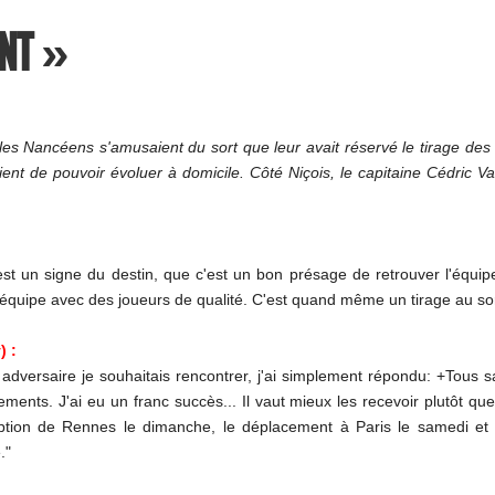
ANT »
les Nancéens s'amusaient du sort que leur avait réservé le tirage des
taient de pouvoir évoluer à domicile. Côté Niçois, le capitaine Cédric 
c'est un signe du destin, que c'est un bon présage de retrouver l'équi
e équipe avec des joueurs de qualité. C'est quand même un tirage au so
) :
dversaire je souhaitais rencontrer, j'ai simplement répondu: +Tous 
ents. J'ai eu un franc succès... Il vaut mieux les recevoir plutôt qu
ception de Rennes le dimanche, le déplacement à Paris le samedi 
."