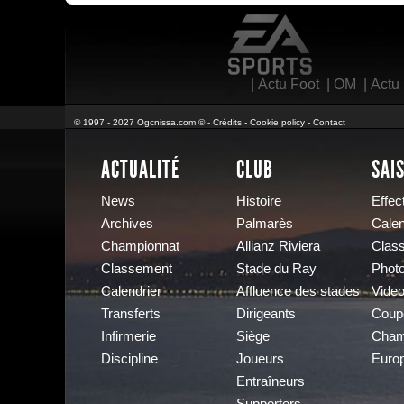
EA Sports
|
Actu Foot
|
OM
|
Actu
© 1997 - 2027 Ogcnissa.com © -
Crédits
-
Cookie policy
-
Contact
ACTUALITÉ
CLUB
SAI
News
Histoire
Effect
Archives
Palmarès
Calen
Championnat
Allianz Riviera
Clas
Classement
Stade du Ray
Phot
Calendrier
Affluence des stades
Vide
Transferts
Dirigeants
Coup
Infirmerie
Siège
Cham
Discipline
Joueurs
Euro
Entraîneurs
Supporters