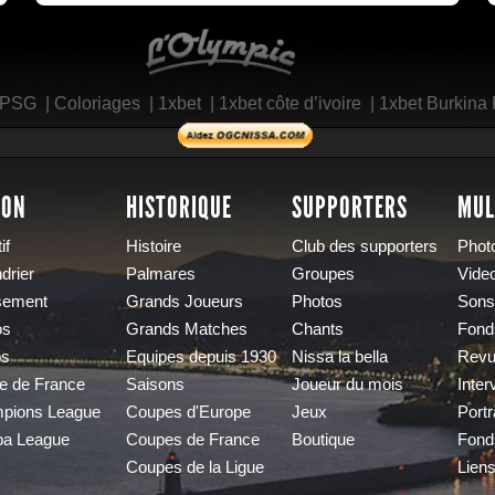
L'Olympic Restaurant
 PSG
|
Coloriages
|
1xbet
|
1xbet côte d’ivoire
|
1xbet Burkina
SON
HISTORIQUE
SUPPORTERS
MUL
if
Histoire
Club des supporters
Phot
drier
Palmares
Groupes
Vide
sement
Grands Joueurs
Photos
Sons
os
Grands Matches
Chants
Fond
os
Equipes depuis 1930
Nissa la bella
Revu
e de France
Saisons
Joueur du mois
Inter
pions League
Coupes d'Europe
Jeux
Portr
pa League
Coupes de France
Boutique
Fond
Coupes de la Ligue
Lien