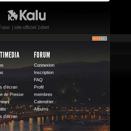
Kalu Nissa
 Faso
|
site officiel 1xbet
TIMEDIA
FORUM
os
Connexion
os
Inscription
FAQ
s d'écran
Profil
e de Presse
membres
views
Calendrier
aits
Albums
s d'écran
s