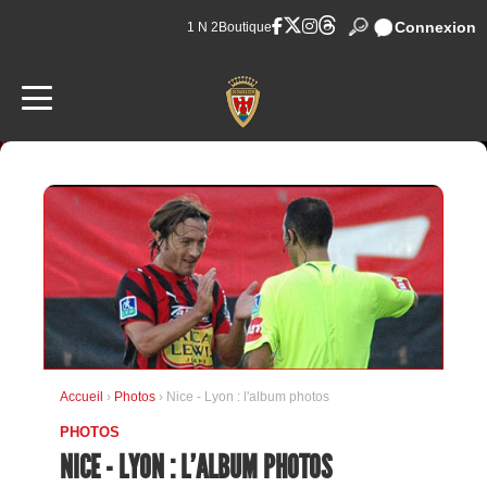
Connexion
1 N 2
Boutique
Accueil
›
Photos
› Nice - Lyon : l'album photos
PHOTOS
NICE - LYON : L'ALBUM PHOTOS