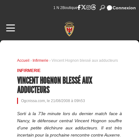
Connexion
1 N 2
Boutique
Accueil
›
Infirmerie
› Vincent Hognon blessé aux adducteurs
INFIRMERIE
VINCENT HOGNON BLESSÉ AUX
ADDUCTEURS
Ogcnissa.com, le 21/08/2008 à 09h53
Sorti à la 73e minute lors du dernier match face à
Nancy, le défenseur central Vincent Hognon souffre
d'une petite déchirure aux adducteurs. Il est très
incertain pour la prochaine rencontre contre Auxerre.