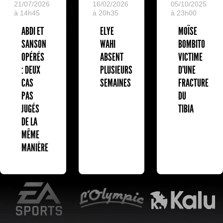
05/10/2025
21/07/2026
16/02/2026
à 23h00
à 14h45
à 20h35
MOÏSE
ABDI ET
ELYE
BOMBITO
SANSON
WAHI
VICTIME
OPÉRÉS
ABSENT
D'UNE
: DEUX
PLUSIEURS
FRACTURE
CAS
SEMAINES
DU
PAS
TIBIA
JUGÉS
DE LA
MÊME
MANIÈRE
EA Sports
L'Olympic Restaurant
K