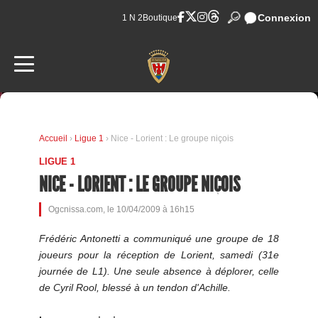
Connexion
1 N 2
Boutique
Accueil
›
Ligue 1
› Nice - Lorient : Le groupe niçois
LIGUE 1
NICE - LORIENT : LE GROUPE NIÇOIS
Ogcnissa.com, le 10/04/2009 à 16h15
Frédéric Antonetti a communiqué une groupe de 18
joueurs pour la réception de Lorient, samedi (31e
journée de L1). Une seule absence à déplorer, celle
de Cyril Rool, blessé à un tendon d'Achille.