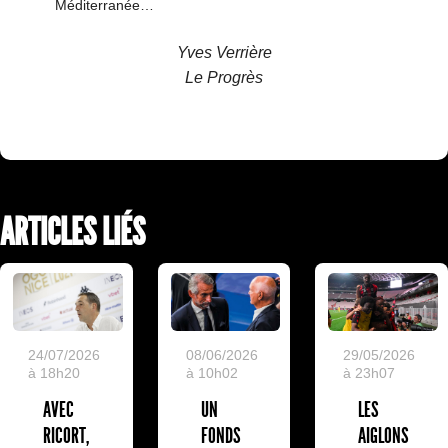
Méditerranée…
Yves Verrière
Le Progrès
ARTICLES LIÉS
24/07/2026
08/06/2026
29/05/2026
à 18h20
à 10h02
à 23h07
AVEC
UN
LES
RICORT,
FONDS
AIGLONS