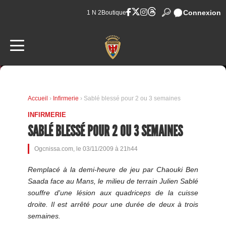
Connexion
1 N 2
Boutique
Accueil
›
Infirmerie
› Sablé blessé pour 2 ou 3 semaines
INFIRMERIE
SABLÉ BLESSÉ POUR 2 OU 3 SEMAINES
Ogcnissa.com, le 03/11/2009 à 21h44
Remplacé à la demi-heure de jeu par Chaouki Ben
Saada face au Mans, le milieu de terrain Julien Sablé
souffre d'une lésion aux quadriceps de la cuisse
droite. Il est arrêté pour une durée de deux à trois
semaines.