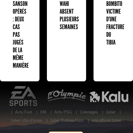
BOMBITO
SANSON
WAHI
VICTIME
OPÉRÉS
ABSENT
D'UNE
: DEUX
PLUSIEURS
FRACTURE
CAS
SEMAINES
DU
PAS
TIBIA
JUGÉS
DE LA
MÊME
MANIÈRE
EA Sports
L'Olympic Restaurant
K
|
Actu Foot
|
OM
|
Actu PSG
|
Coloriages
|
1xbet
|
1xbet côte d’ivoire
|
1xbet Burkina Faso
|
site officiel 1xbet