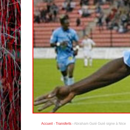
Accueil
›
Transferts
› Abraham Guié Guié signe à Nice