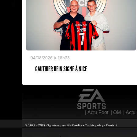
04/08/2026 à 18h33
GAUTHIER HEIN SIGNE À NICE
EA Sports
|
Actu Foot
|
OM
|
Actu
© 1997 - 2027 Ogcnissa.com © -
Crédits
-
Cookie policy
-
Contact