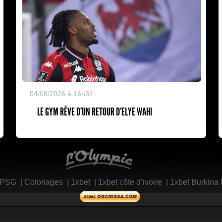
04/08/2026 à 16h34
LE GYM RÊVE D’UN RETOUR D’ELYE WAHI
L'Olympic Restaurant
 PSG
|
Coloriages
|
1xbet
|
1xbet côte d’ivoire
|
1xbet Burkina