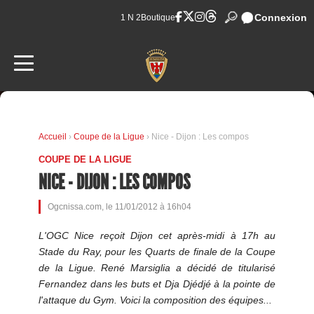
Connexion
1 N 2
Boutique
Accueil
›
Coupe de la Ligue
› Nice - Dijon : Les compos
COUPE DE LA LIGUE
NICE - DIJON : LES COMPOS
Ogcnissa.com, le 11/01/2012 à 16h04
L'OGC Nice reçoit Dijon cet après-midi à 17h au
Stade du Ray, pour les Quarts de finale de la Coupe
de la Ligue. René Marsiglia a décidé de titularisé
Fernandez dans les buts et Dja Djédjé à la pointe de
l'attaque du Gym. Voici la composition des équipes...