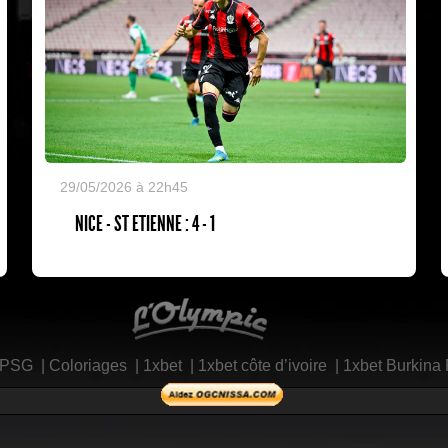
29/05/2026 à 22h45
NICE - ST ETIENNE : 4 - 1
L'Olympic Restaurant
 PSG
|
Coloriages
|
1xbet
|
1xbet côte d’ivoire
|
1xbet Burkina