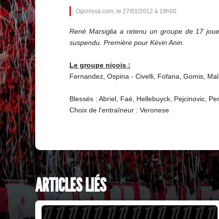
Ogcnissa.com, le 27/01/2012 à 19h00
René Marsiglia a retenu un groupe de 17 joueur
suspendu. Première pour Kévin Anin.
Le groupe niçois :
Fernandez, Ospina - Civelli, Fofana, Gomis, Mal
Blessés : Abriel, Faé, Hellebuyck, Pejcinovic, P
Choix de l'entraîneur : Veronese
ARTICLES LIÉS