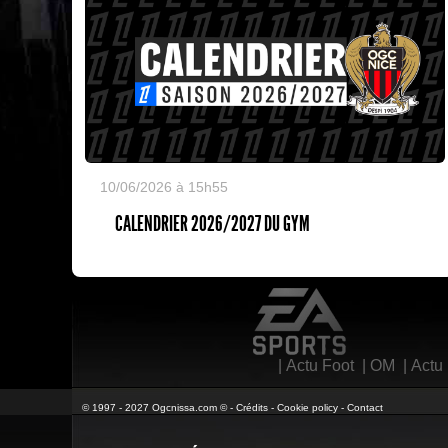
10/06/2026 à 15h55
CALENDRIER 2026/2027 DU GYM
EA Sports
|
Actu Foot
|
OM
|
Actu
© 1997 - 2027 Ogcnissa.com © -
Crédits
-
Cookie policy
-
Contact