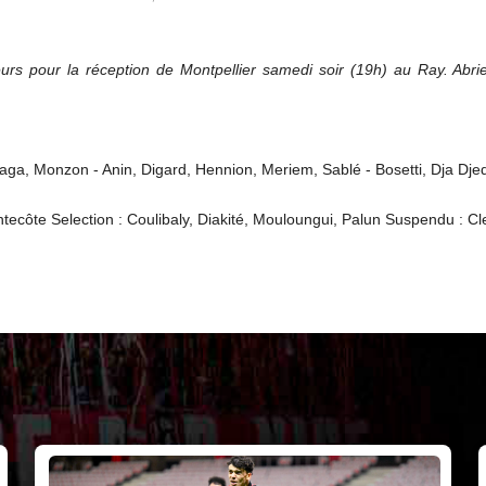
s pour la réception de Montpellier samedi soir (19h) au Ray. Abriel e
aga, Monzon - Anin, Digard, Hennion, Meriem, Sablé - Bosetti, Dja Dje
entecôte Selection : Coulibaly, Diakité, Mouloungui, Palun Suspendu : Cl