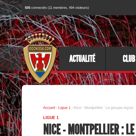
505
connectés (11 membres, 494 visiteurs)
ACTUALITÉ
CLUB
Accueil
›
Ligue 1
› Nice - Montpellier : Le groupe niçois
LIGUE 1
NICE - MONTPELLIER : L