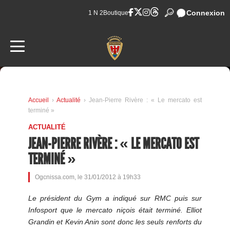
Connexion
1 N 2
Boutique
Accueil
›
Actualité
› Jean-Pierre Rivère : « Le mercato est
terminé »
ACTUALITÉ
JEAN-PIERRE RIVÈRE : « LE MERCATO EST
TERMINÉ »
Ogcnissa.com, le 31/01/2012 à 19h33
Le président du Gym a indiqué sur RMC puis sur
Infosport que le mercato niçois était terminé. Elliot
Grandin et Kevin Anin sont donc les seuls renforts du