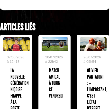
ARTICLES LIÉS
07/08/2026
30/07/2026
26/07/2026
à 12h18
à 22h42
à 09h54
LA
MATCH
OLIVIER
NOUVELLE
AMICAL
PANTALONI
GÉNÉRATION
À TURIN
: «
NIÇOISE
CE
L'IMPORTANT,
FRAPPE
VENDREDI
C'EST
À LA
L'ÉTAT
PORTE
D'ESPRIT