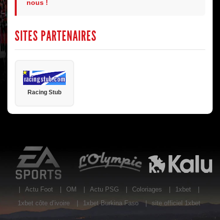
nous !
SITES PARTENAIRES
Racing Stub
EA Sports
L'Olympic Restaurant
K
|
Actu Foot
|
OM
|
Actu PSG
|
Coloriages
|
1xbet
|
1xbet côte d’ivoire
|
1xbet Burkina Faso
|
site officiel 1xbet