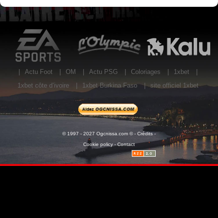
EA Sports
L'Olympic Restaurant
K
|
Actu Foot
|
OM
|
Actu PSG
|
Coloriages
|
1xbet
|
1xbet côte d’ivoire
|
1xbet Burkina Faso
|
site officiel 1xbet
© 1997 - 2027 Ogcnissa.com © -
Crédits
-
Cookie policy
-
Contact