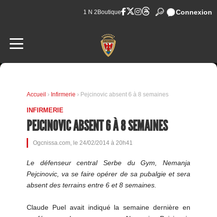
Connexion
1 N 2
Boutique
Accueil
›
Infirmerie
› Pejcinovic absent 6 à 8 semaines
INFIRMERIE
PEJCINOVIC ABSENT 6 À 8 SEMAINES
Ogcnissa.com, le 24/02/2014 à 20h41
Le défenseur central Serbe du Gym, Nemanja
Pejcinovic, va se faire opérer de sa pubalgie et sera
absent des terrains entre 6 et 8 semaines.
Claude Puel avait indiqué la semaine dernière en