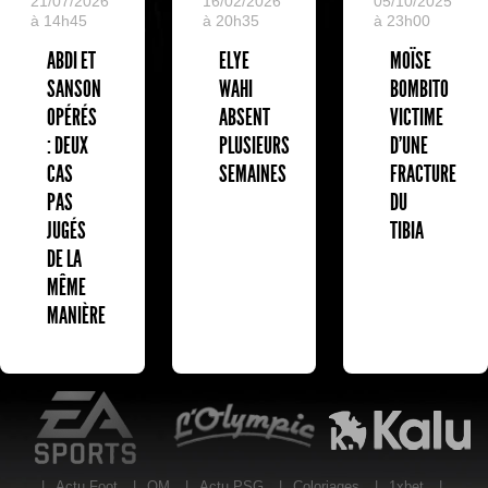
05/10/2025
21/07/2026
16/02/2026
à 23h00
à 14h45
à 20h35
MOÏSE
ABDI ET
ELYE
BOMBITO
SANSON
WAHI
VICTIME
OPÉRÉS
ABSENT
D'UNE
: DEUX
PLUSIEURS
FRACTURE
CAS
SEMAINES
DU
PAS
TIBIA
JUGÉS
DE LA
MÊME
MANIÈRE
EA Sports
L'Olympic Restaurant
K
|
Actu Foot
|
OM
|
Actu PSG
|
Coloriages
|
1xbet
|