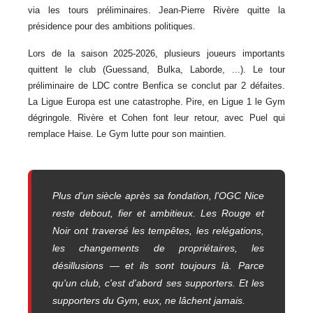
via les tours préliminaires. Jean-Pierre Rivère quitte la
présidence pour des ambitions politiques.
Lors de la saison 2025-2026, plusieurs joueurs importants
quittent le club (Guessand, Bulka, Laborde, ...). Le tour
préliminaire de LDC contre Benfica se conclut par 2 défaites.
La Ligue Europa est une catastrophe. Pire, en Ligue 1 le Gym
dégringole. Rivère et Cohen font leur retour, avec Puel qui
remplace Haise. Le Gym lutte pour son maintien.
Plus d'un siècle après sa fondation, l'OGC Nice
reste debout, fier et ambitieux. Les Rouge et
Noir ont traversé les tempêtes, les relégations,
les changements de propriétaires, les
désillusions — et ils sont toujours là. Parce
qu'un club, c'est d'abord ses supporters. Et les
supporters du Gym, eux, ne lâchent jamais.