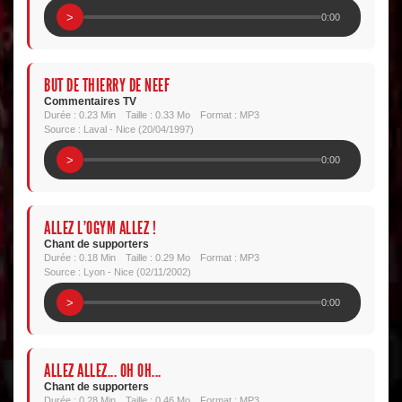
>
0:00
BUT DE THIERRY DE NEEF
Commentaires TV
Durée : 0.23 Min
Taille : 0.33 Mo
Format : MP3
Source : Laval - Nice (20/04/1997)
>
0:00
ALLEZ L'OGYM ALLEZ !
Chant de supporters
Durée : 0.18 Min
Taille : 0.29 Mo
Format : MP3
Source : Lyon - Nice (02/11/2002)
>
0:00
ALLEZ ALLEZ... OH OH...
Chant de supporters
Durée : 0.28 Min
Taille : 0.46 Mo
Format : MP3