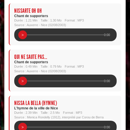
NISSARTE OH OH
Chant de supporters
Durée : 1.21 Min
Taille : 1.30 Mo
Format : MP3
Source : Auxerre - Nice (02/08/2003)
>
0:00
QUI NE SAUTE PAS...
Chant de supporters
Durée : 0.49 Min
Taille : 0.79 Mo
Format : MP3
Source : Auxerre - Nice (02/08/2003)
>
0:00
NISSA LA BELLA (HYMNE)
L'hymne de la ville de Nice
Durée : 2.39 Min
Taille : 2.5 Mo
Format : MP3
Source : Menica Rondelly (1912), interprété par Corou de Berra
>
0:00