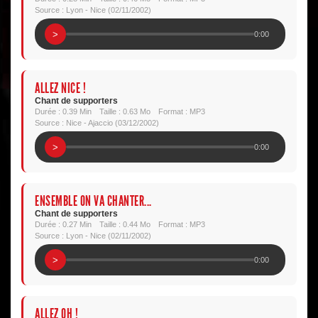
Source : Lyon - Nice (02/11/2002)
>
0:00
ALLEZ NICE !
Chant de supporters
Durée : 0.39 Min
Taille : 0.63 Mo
Format : MP3
Source : Nice - Ajaccio (03/12/2002)
>
0:00
ENSEMBLE ON VA CHANTER...
Chant de supporters
Durée : 0.27 Min
Taille : 0.44 Mo
Format : MP3
Source : Lyon - Nice (02/11/2002)
>
0:00
ALLEZ OH !