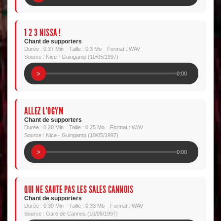
1 2 3 NISSA !
Chant de supporters
Durée : 0.37 Min
Taille : 0.3 Mo
Format : WAV
Source : Nice - Guingamp (10/05/1997)
>
0:00
ALLEZ L'OGYM
Chant de supporters
Durée : 0.20 Min
Taille : 0.25 Mo
Format : WAV
Source : Nice - Guingamp (10/05/1997)
>
0:00
QUI NE SAUTE PAS LES SALES CANNOIS
Chant de supporters
Durée : 0.30 Min
Taille : 0.33 Mo
Format : WAV
Source : Gare de Cannes (10/05/1997)