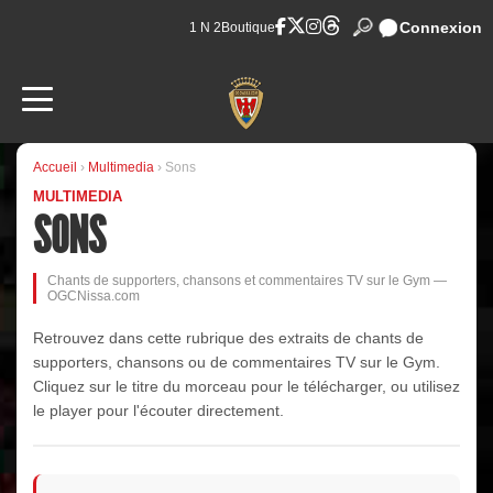
Connexion
1 N 2
Boutique
Accueil
›
Multimedia
› Sons
MULTIMEDIA
SONS
Chants de supporters, chansons et commentaires TV sur le Gym —
OGCNissa.com
Retrouvez dans cette rubrique des extraits de chants de
supporters, chansons ou de commentaires TV sur le Gym.
Cliquez sur le titre du morceau pour le télécharger, ou utilisez
le player pour l'écouter directement.