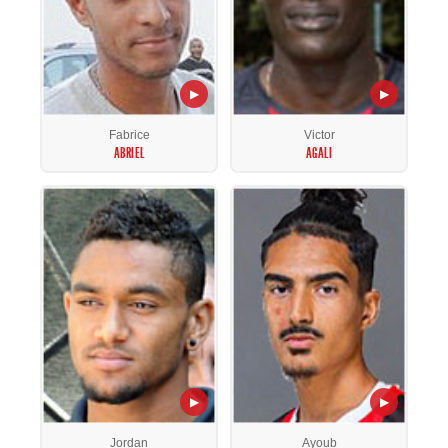
▶
▶
Fabrice
Victor
ABRIEL
AGALI
▶
▶
Jordan
Ayoub