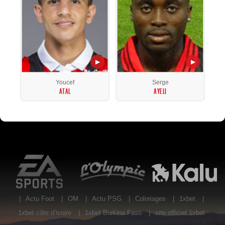
▶
▶
Youcef
Serge
ATAL
AYELI
EA Sports
L'Olympic Restaurant
K
|
Actu Foot
|
OM
|
Actu PSG
|
Coloriages
|
1xbet
|
1xbet côte d’ivoire
|
1xbet Burkina Faso
|
site officiel 1xbet