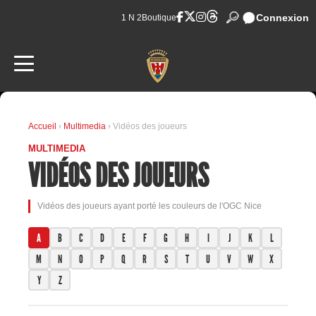
Connexion
1 N 2
Boutique
Accueil
›
Multimedia
› Vidéos des joueurs
MULTIMEDIA
VIDÉOS DES JOUEURS
Vidéos des joueurs ayant porté les couleurs de l'OGC Nice
A
B
C
D
E
F
G
H
I
J
K
L
M
N
O
P
Q
R
S
T
U
V
W
X
Y
Z