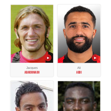
▶
▶
Jacques
Ali
ABARDONADO
ABDI