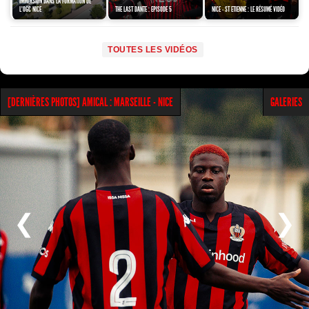
IMMERSION DANS LA FORMATION DE
L'OGC NICE
THE LAST DANTE : EPISODE 5
NICE - ST ETIENNE : LE RÉSUMÉ VIDÉO
TOUTES LES VIDÉOS
GALERIES
[DERNIÈRES PHOTOS] AMICAL : MARSEILLE - NICE
❮
❯