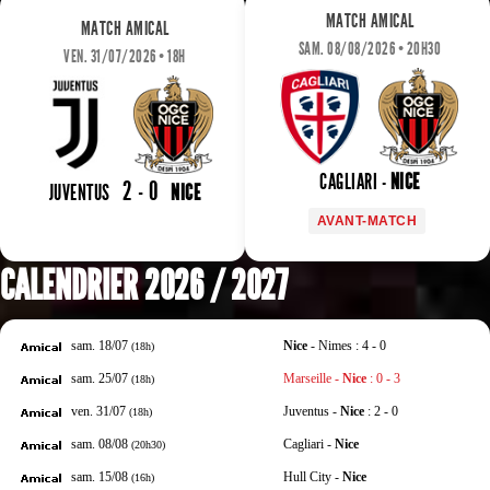
MATCH AMICAL
MATCH AMICAL
SAM. 08/08/2026 • 20H30
VEN. 31/07/2026 • 18H
CAGLIARI -
NICE
2 - 0
JUVENTUS
NICE
AVANT-MATCH
CALENDRIER 2026 / 2027
sam. 18/07
Nice
- Nimes : 4 - 0
(18h)
sam. 25/07
Marseille -
Nice
: 0 - 3
(18h)
ven. 31/07
Juventus -
Nice
: 2 - 0
(18h)
sam. 08/08
Cagliari -
Nice
(20h30)
sam. 15/08
Hull City -
Nice
(16h)