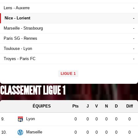
Lens - Auxerre
-
Nice - Lorient
-
Marseille - Strasbourg
-
Paris SG - Rennes
-
Toulouse - Lyon
-
Troyes - Paris FC
-
LIGUE 1
CLASSEMENT LIGUE 1
ÉQUIPES
Pts
J
V
N
D
Diff
Lyon
9.
0
0
0
0
0
0
Marseille
10.
0
0
0
0
0
0