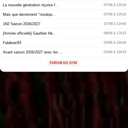
La nouvelle génération niçoise f…
07/08 à 12h18
Mais que deviennent "nos&qu…
07/08 à 12h18
1N2 Saison 2026/2027
07/08 à 11h40
[Arrivée officielle] Gauthier He…
06/08 à 17h23
Falabrac83
03/08 à 16h39
Avant saison 2026/2027 avec les …
03/08 à 10h33
FORUM DU GYM