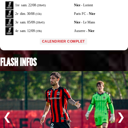
1re
sam. 22/08
Nice
- Lorient
(20h45)
2e
dim. 30/08
Paris FC -
Nice
(15h)
3e
sam. 05/09
Nice
- Le Mans
(20h45)
4e
sam. 12/09
Auxerre -
Nice
(19h)
CALENDRIER COMPLET
FLASH INFOS
❮
❯