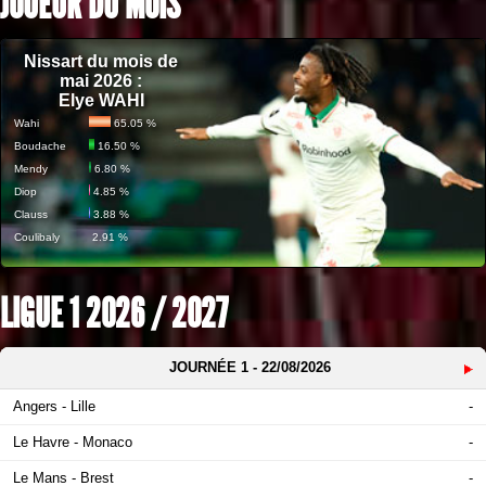
JOUEUR DU MOIS
Nissart du mois de
mai 2026 :
Elye WAHI
Wahi
65.05 %
Boudache
16.50 %
Mendy
6.80 %
Diop
4.85 %
Clauss
3.88 %
Coulibaly
2.91 %
LIGUE 1 2026 / 2027
JOURNÉE
1
- 22/08/2026
Angers - Lille
-
Le Havre - Monaco
-
Le Mans - Brest
-