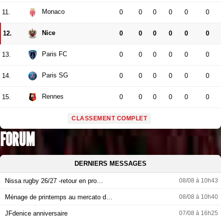
Monaco
11.
0
0
0
0
0
0
Nice
12.
0
0
0
0
0
0
Paris FC
13.
0
0
0
0
0
0
Paris SG
14.
0
0
0
0
0
0
Rennes
15.
0
0
0
0
0
0
CLASSEMENT COMPLET
FORUM
DERNIERS MESSAGES
Nissa rugby 26/27 -retour en pro…
08/08 à 10h43
Ménage de printemps au mercato d…
08/08 à 10h40
JFdenice anniversaire
07/08 à 16h25