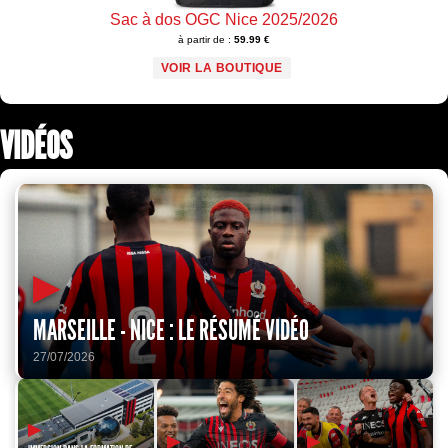
Sac à dos OGC Nice 2025/2026
à partir de :
59.99 €
VOIR LA BOUTIQUE
VIDÉOS
▶
MARSEILLE - NICE : LE RÉSUMÉ VIDÉO
27/07/2026
▶
▶
▶