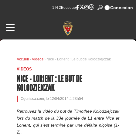
Connexion
1 N 2
Boutique
Accueil
›
Videos
› Nice - Lorient : Le but de Kolodziejczak
VIDEOS
NICE - LORIENT : LE BUT DE
KOLODZIEJCZAK
Ogcnissa.com, le 12/04/2014 à 23h54
Retrouvez la vidéo du but de Timothee Kolodziejczak
lors du match de la 33e journée de L1 entre Nice et
Lorient, qui s'est terminé par une défaite niçoise (1-
2).