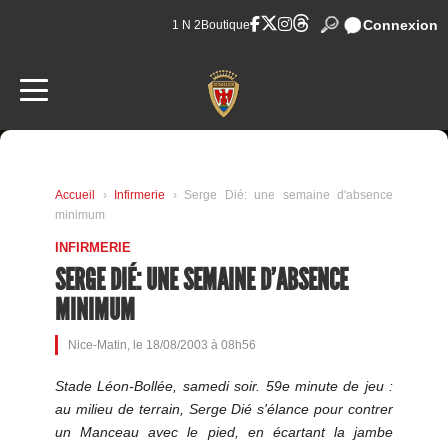
Connexion
1 N 2
Boutique
Accueil
›
Infirmerie
› Serge Dié: une semaine d'absence
minimum
INFIRMERIE
SERGE DIÉ: UNE SEMAINE D'ABSENCE
MINIMUM
Nice-Matin, le 18/08/2003 à 08h56
Stade Léon-Bollée, samedi soir. 59e minute de jeu :
au milieu de terrain, Serge Dié s'élance pour contrer
un Manceau avec le pied, en écartant la jambe