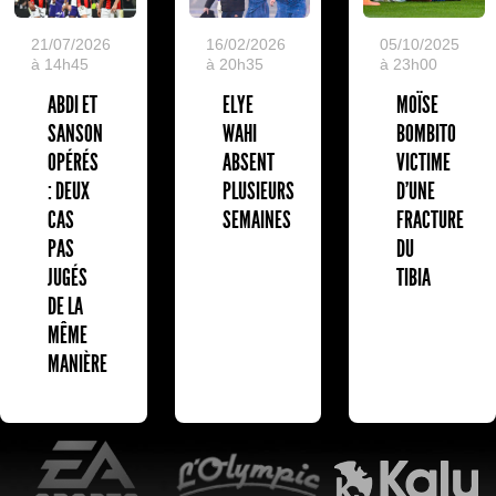
05/10/2025
21/07/2026
16/02/2026
à 23h00
à 14h45
à 20h35
MOÏSE
ABDI ET
ELYE
BOMBITO
SANSON
WAHI
VICTIME
OPÉRÉS
ABSENT
D'UNE
: DEUX
PLUSIEURS
FRACTURE
CAS
SEMAINES
DU
PAS
TIBIA
JUGÉS
DE LA
MÊME
MANIÈRE
EA Sports
L'Olympic Restaurant
K