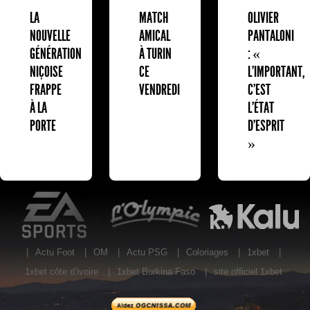
LA
MATCH
OLIVIER
NOUVELLE
AMICAL
PANTALONI
GÉNÉRATION
À TURIN
: «
NIÇOISE
CE
L'IMPORTANT,
FRAPPE
VENDREDI
C'EST
À LA
L'ÉTAT
PORTE
D'ESPRIT
»
EA Sports
L'Olympic Restaurant
K
|
Actu Foot
|
OM
|
Actu PSG
|
Coloriages
|
1xbet
|
1xbet côte d’ivoire
|
1xbet Burkina Faso
|
site officiel 1xbet