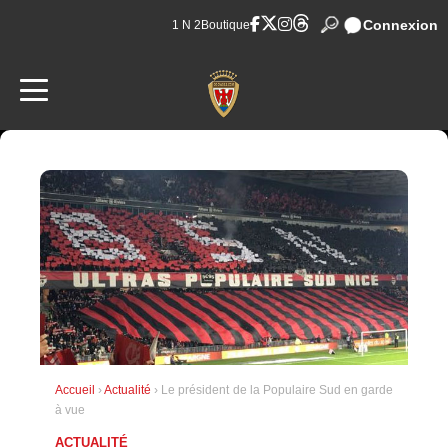
Connexion
1 N 2
Boutique
Accueil
›
Actualité
› Le président de la Populaire Sud en garde
à vue
ACTUALITÉ