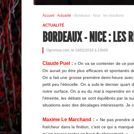
Accueil
›
Actualité
› Bordeaux - Nice : les réactions
ACTUALITÉ
BORDEAUX - NICE : LES 
Ogcnissa.com, le 19/02/2016 à 23h05
Claude Puel :
« On va se contenter de ce poi
On aurait pu être plus efficaces et spontanés d
On a fait une grosse première demi-heure avec b
petit peu l'étincelle. On a subi le dernier quart
notre surface. On a eu du mal à reprendre en s
l'étreinte, les débats se sont équilibrés par la 
situations avec des décalages intéressants. Je c
Maxime Le Marchand :
« Ne pas prendre de 
fraîcheur dans la finition, c’est ce qui a manqu
qu’on pourra rester en haut du classement. »