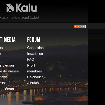
Kalu Nissa
 Faso
|
site officiel 1xbet
TIMEDIA
FORUM
os
Connexion
os
Inscription
FAQ
s d'écran
Profil
e de Presse
membres
views
Calendrier
aits
Albums
s d'écran
s