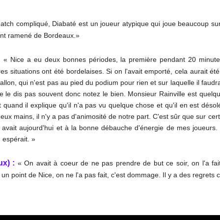
atch compliqué, Diabaté est un joueur atypique qui joue beaucoup sur 
oint ramené de Bordeaux.»
:
« Nice a eu deux bonnes périodes, la première pendant 20 minute
 situations ont été bordelaises. Si on l'avait emporté, cela aurait été
allon, qui n'est pas au pied du podium pour rien et sur laquelle il faudra
e le dis pas souvent donc notez le bien. Monsieur Rainville est quel
et quand il explique qu'il n'a pas vu quelque chose et qu'il en est dés
deux mains, il n'y a pas d'animosité de notre part. C'est sûr que sur cert
n avait aujourd'hui et à la bonne débauche d'énergie de mes joueur
 espérait. »
x) :
« On avait à coeur de ne pas prendre de but ce soir, on l'a fa
un point de Nice, on ne l'a pas fait, c'est dommage. Il y a des regrets c