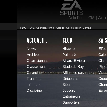
EA Sports
|
Actu Foot
|
OM
|
Actu
© 1997 - 2027 Ogcnissa.com © -
Crédits
-
Cookie policy
-
Contact
ACTUALITÉ
CLUB
SAI
News
Histoire
Effect
Archives
Palmarès
Calen
Championnat
Allianz Riviera
Clas
Classement
Stade du Ray
Phot
Calendrier
Affluence des stades
Vide
Transferts
Dirigeants
Coup
Infirmerie
Siège
Cham
Discipline
Joueurs
Euro
Entraîneurs
Supporters