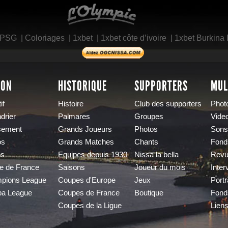
L'Olympic Restaurant
 PSG
|
Coloriages
|
1xbet
|
1xbet côte d’ivoire
|
1xbet Burkina
SON
HISTORIQUE
SUPPORTERS
MUL
if
Histoire
Club des supporters
Phot
drier
Palmares
Groupes
Vide
sement
Grands Joueurs
Photos
Sons
os
Grands Matches
Chants
Fond
os
Equipes depuis 1930
Nissa la bella
Revu
e de France
Saisons
Joueur du mois
Inter
pions League
Coupes d'Europe
Jeux
Portr
pa League
Coupes de France
Boutique
Fond
Coupes de la Ligue
Lien