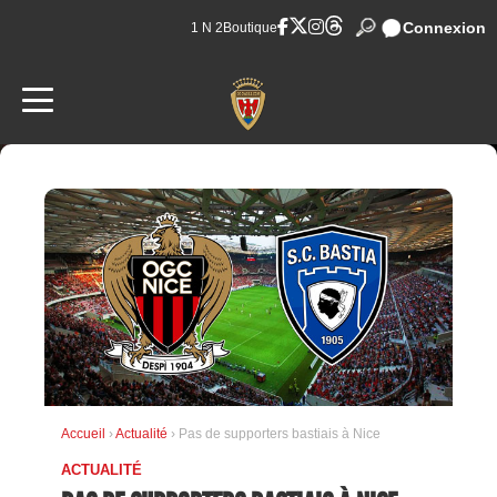
Connexion
1 N 2
Boutique
Accueil
›
Actualité
› Pas de supporters bastiais à Nice
ACTUALITÉ