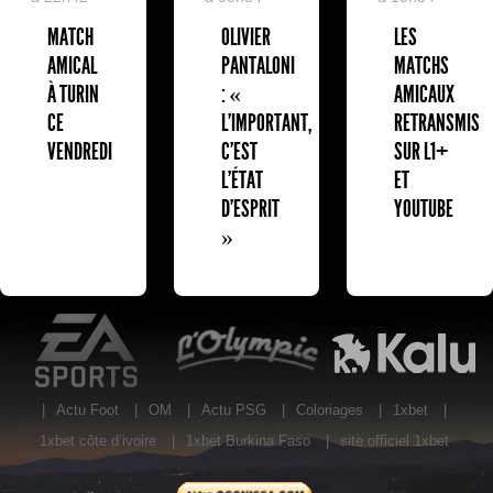
MATCH
OLIVIER
LES
AMICAL
PANTALONI
MATCHS
À TURIN
: «
AMICAUX
CE
L'IMPORTANT,
RETRANSMIS
VENDREDI
C'EST
SUR L1+
L'ÉTAT
ET
D'ESPRIT
YOUTUBE
»
EA Sports
L'Olympic Restaurant
K
|
Actu Foot
|
OM
|
Actu PSG
|
Coloriages
|
1xbet
|
1xbet côte d’ivoire
|
1xbet Burkina Faso
|
site officiel 1xbet