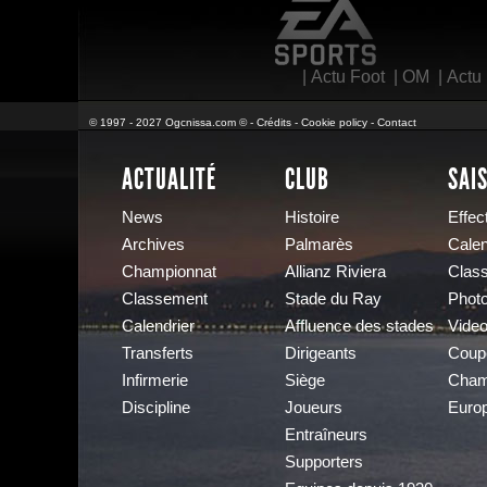
EA Sports
|
Actu Foot
|
OM
|
Actu
© 1997 - 2027 Ogcnissa.com © -
Crédits
-
Cookie policy
-
Contact
ACTUALITÉ
CLUB
SAI
News
Histoire
Effect
Archives
Palmarès
Calen
Championnat
Allianz Riviera
Clas
Classement
Stade du Ray
Phot
Calendrier
Affluence des stades
Vide
Transferts
Dirigeants
Coup
Infirmerie
Siège
Cham
Discipline
Joueurs
Euro
Entraîneurs
Supporters