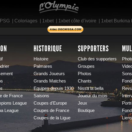
L'Olympic Restaurant
 PSG
|
Coloriages
|
1xbet
|
1xbet côte d’ivoire
|
1xbet Burkina
SON
HISTORIQUE
SUPPORTERS
MUL
if
Histoire
Club des supporters
Phot
drier
Palmares
Groupes
Vide
sement
Grands Joueurs
Photos
Sons
os
Grands Matches
Chants
Fond
os
Equipes depuis 1930
Nissa la bella
Revu
e de France
Saisons
Joueur du mois
Inter
pions League
Coupes d'Europe
Jeux
Portr
pa League
Coupes de France
Boutique
Fond
Coupes de la Ligue
Lien