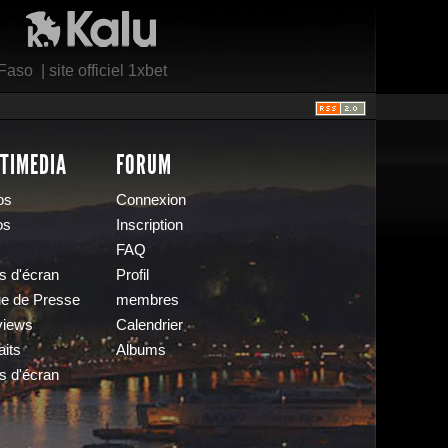
Kalu Nissa
 Faso
|
site officiel 1xbet
TIMEDIA
FORUM
os
Connexion
os
Inscription
FAQ
s d'écran
Profil
e de Presse
membres
views
Calendrier
aits
Albums
s d'écran
s