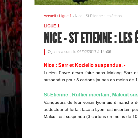
Accueil
›
Ligue 1
› Nice - St Etienne : les échos
LIGUE 1
NICE - ST ETIENNE : LES
Ogcnissa.com, le 06/02/2017 à 14h36
Nice : Sarr et Koziello suspendus. -
Lucien Favre devra faire sans Malang Sarr et 
suspendus pour 3 cartons jaunes en moins de 10 r
St-Etienne : Ruffier incertain; Malcuit su
Vainqueurs de leur voisin lyonnais dimanche de
adducteur et forfait face à Lyon, est incertain 
Malcuit est suspendu (3 cartons en moins de 10